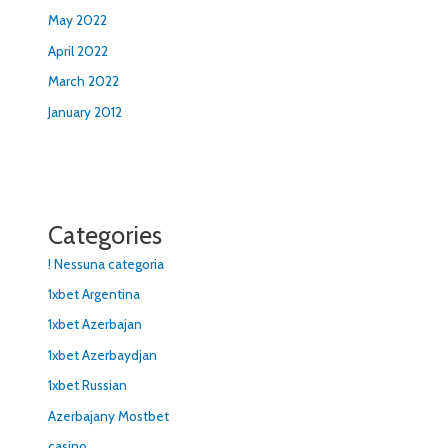
May 2022
April 2022
March 2022
January 2012
Categories
! Nessuna categoria
1xbet Argentina
1xbet Azerbajan
1xbet Azerbaydjan
1xbet Russian
Azerbajany Mostbet
casino