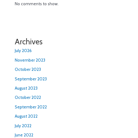
No comments to show.
Archives
July 2026
November 2023
October 2023
September 2023
August 2023
October 2022
September 2022
August 2022
July 2022
June 2022