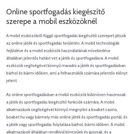
Online sportfogadás kiegészítő
szerepe a mobil eszközöknél
A mobil eszközökről függő sportfogadás kiegészítő szerepet játszik
az online játék és sportfogadás területén. A mobil technológiák
fejlődése és a mobil eszközök használatának növekedése
általában jelentős hatást vet a játék és sportfogadásra. A mobil
eszközök segítségével könnyű maradni a játék és sportfogadásban
bárhol és bármi időben, ami a felhasználók számára jelentős előnyt
jelent.
Az online sportfogadásban a mobil eszközök különösen hasznosak
a játék és sportfogadás kiegészítő funkciók számára. A mobil
alkalmazások segítségével könnyű megnyitni a boabet casino,
boabet hu vagy bármely más online játék és sportfogadás portál, és
a játék vagy sportfogadás folytatása bárhol, bármi időben. A mobil
alkalmazások általában rendkívül könnyűek és gyorsak, és a