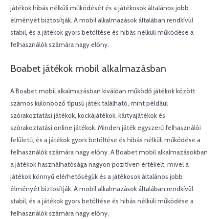
játékok hibás nélküli működését és a játékosok általános jobb
élményét biztosítják. A mobil alkalmazások általában rendkívül
stabil, és a játékok gyors betöltése és hibás nélküli működése a
felhasználók számára nagy előny.
Boabet játékok mobil alkalmazásban
A Boabet mobil alkalmazásban kiválóan működő játékok között
számos különböző típusú játék található, mint például
szórakoztatási játékok, kockájátékok, kártyajátékok és
szórakoztatási online játékok. Minden játék egyszerű felhasználói
felületű, és a játékok gyors betöltése és hibás nélküli működése a
felhasználók számára nagy előny. A Boabet mobil alkalmazásokban
a játékok használhatósága nagyon pozitíven értékelt, mivel a
játékok könnyű elérhetőségük és a játékosok általános jobb
élményét biztosítják. A mobil alkalmazások általában rendkívül
stabil, és a játékok gyors betöltése és hibás nélküli működése a
felhasználók számára nagy előny.