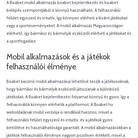
A Boabet mobil alkalmazás boabet bejelentkezés és boabet
belépés szempontjából is könnyű használható. A felhasználói
felület egyszerű és intuitív, így könnyen elérheti a kívánt játékokat
vagy a sporteseményeket. A mobil alkalmazás Magyarországon
elérhető, így bármikor és bármelyik eszközről elérheti a játékokat és
a sportfogadást.
Mobil alkalmazások és a játékok
felhasználói élménye
Boabet kaszinó mobil alkalmazásai lehetővé teszik a játékosoknak,
hogy bármikor és bármelyik eszközről játsszanak a különböző
játékokat. A Boabet bejelentkezési folyamat könnyű és gyors, így a
felhasználók könnyen elérhetik a platformot. A Boabet hu
weboldalának mobil verziója is rendkívül hasznos, mivel a
felhasználói felület egyszerű és intuitív, és a játékok gyors
betöltése és használhatósága garantált. A mobil alkalmazásokban a
játékok felhasználói élménye nagyon pozitíven értékelt, mivel a