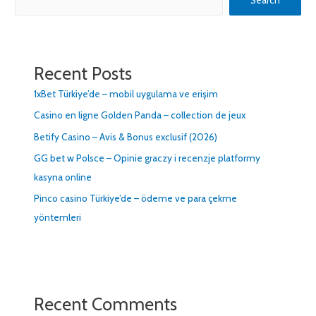
Search
Recent Posts
1xBet Türkiye’de – mobil uygulama ve erişim
Casino en ligne Golden Panda – collection de jeux
Betify Casino – Avis & Bonus exclusif (2026)
GG bet w Polsce – Opinie graczy i recenzje platformy
kasyna online
Pinco casino Türkiye’de – ödeme ve para çekme
yöntemleri
Recent Comments