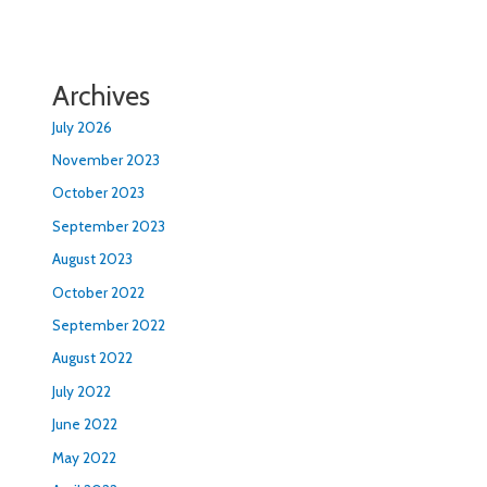
Archives
July 2026
November 2023
October 2023
September 2023
August 2023
October 2022
September 2022
August 2022
July 2022
June 2022
May 2022