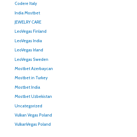
Codere Italy
India Mostbet
JEWELRY CARE
LeoVegas Finland
LeoVegas India
LeoVegas Irland
LeoVegas Sweden
Mostbet Azerbaycan
Mostbet in Turkey
Mostbet India
Mostbet Uzbekistan
Uncategorized
Vulkan Vegas Poland
VulkanVegas Poland