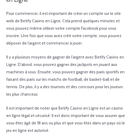
Pour commencer, il est important de créer un compte sur le site
web de Betify Casino en Ligne. Cela prend quelques minutes et
vous pouvez même utiliser votre compte Facebook pour vous
inscrire. Une fois que vous avez créé votre compte, vous pouvez
déposer de l’argent et commencer à jouer.
Il y a plusieurs moyens de gagner de l’argent avec Betify Casino en
Ligne. D’abord, vous pouvez gagner des jackpots en jouant aux
machines à sous. Ensuite, vous pouvez gagner des paris sportifs en
faisant des paris sur les matchs de football, de basket-ball et de
tennis. De plus, il y a des tournois et des concours pour les joueurs
les plus chanceux.
Il est important de noter que Betify Casino en Ligne est un casino
en ligne légal et sécurisé. Il est donc important de vous assurer que
vous êtes âgé de 18 ans ou plus et que vous êtes dans un pays où le
jeu en ligne est autorisé.