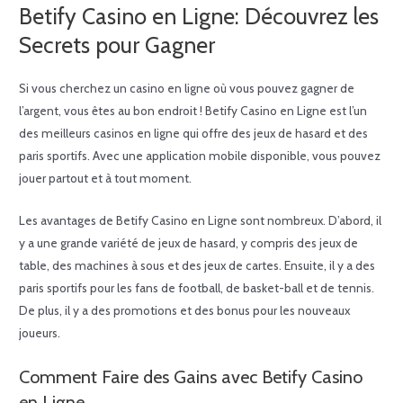
Betify Casino en Ligne: Découvrez les
Secrets pour Gagner
Si vous cherchez un casino en ligne où vous pouvez gagner de
l’argent, vous êtes au bon endroit ! Betify Casino en Ligne est l’un
des meilleurs casinos en ligne qui offre des jeux de hasard et des
paris sportifs. Avec une application mobile disponible, vous pouvez
jouer partout et à tout moment.
Les avantages de Betify Casino en Ligne sont nombreux. D’abord, il
y a une grande variété de jeux de hasard, y compris des jeux de
table, des machines à sous et des jeux de cartes. Ensuite, il y a des
paris sportifs pour les fans de football, de basket-ball et de tennis.
De plus, il y a des promotions et des bonus pour les nouveaux
joueurs.
Comment Faire des Gains avec Betify Casino
en Ligne