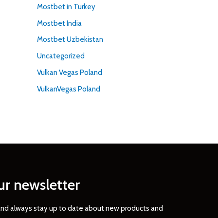
Mostbet in Turkey
Mostbet India
Mostbet Uzbekistan
Uncategorized
Vulkan Vegas Poland
VulkanVegas Poland
ur newsletter
and always stay up to date about new products and