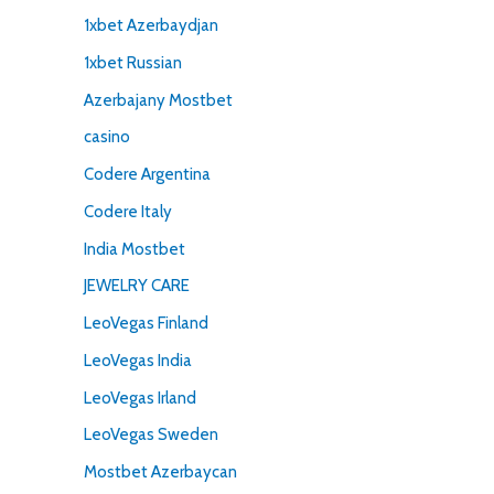
1xbet Azerbaydjan
1xbet Russian
Azerbajany Mostbet
casino
Codere Argentina
Codere Italy
India Mostbet
JEWELRY CARE
LeoVegas Finland
LeoVegas India
LeoVegas Irland
LeoVegas Sweden
Mostbet Azerbaycan