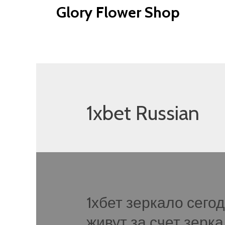
Glory Flower Shop
1xbet Russian
1хбет зеркало сегод
живут за счет зер