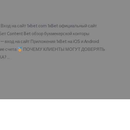
 Вход на сайт 1xbet com 1xBet официальный сайт
хБет Content Bet обзор букмекерской конторы
— вход на сайт Приложения 1xBet на iOS и Android
ние счета
ПОЧЕМУ КЛИЕНТЫ МОГУТ ДОВЕРЯТЬ
А? …