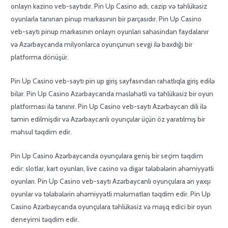
onlayn kazino veb-saytıdır. Pin Up Casino adı, cazip və təhlükəsiz
oyunlarla tanınan pinup markasının bir parçasıdır. Pin Up Casino
veb-saytı pinup markasının onlayn oyunları sahəsindən faydalanır
və Azərbaycanda milyonlarca oyunçunun sevgi ilə baxdığı bir
platforma dönüşür.
Pin Up Casino veb-saytı pin up giriş sayfasından rahatlıqla giriş edilə
bilər. Pin Up Casino Azərbaycanda məsləhətli və təhlükəsiz bir oyun
platforması ilə tanınır. Pin Up Casino veb-saytı Azərbaycan dili ilə
təmin edilmişdir və Azərbaycanlı oyunçular üçün öz yaratılmış bir
məhsul təqdim edir.
Pin Up Casino Azərbaycanda oyunçulara geniş bir seçim təqdim
edir: slotlar, kart oyunları, live casino və digər tələbələrin əhəmiyyətli
oyunları. Pin Up Casino veb-saytı Azərbaycanlı oyunçulara ən yaxşı
oyunlar və tələbələrin əhəmiyyətli məlumatları təqdim edir. Pin Up
Casino Azərbaycanda oyunçulara təhlükəsiz və məşq edici bir oyun
deneyimi təqdim edir.