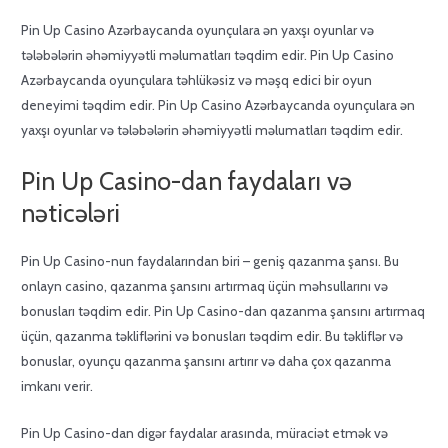
Pin Up Casino Azərbaycanda oyunçulara ən yaxşı oyunlar və
tələbələrin əhəmiyyətli məlumatları təqdim edir. Pin Up Casino
Azərbaycanda oyunçulara təhlükəsiz və məşq edici bir oyun
deneyimi təqdim edir. Pin Up Casino Azərbaycanda oyunçulara ən
yaxşı oyunlar və tələbələrin əhəmiyyətli məlumatları təqdim edir.
Pin Up Casino-dan faydaları və
nəticələri
Pin Up Casino-nun faydalarından biri – geniş qazanma şansı. Bu
onlayn casino, qazanma şansını artırmaq üçün məhsullarını və
bonusları təqdim edir. Pin Up Casino-dan qazanma şansını artırmaq
üçün, qazanma təkliflərini və bonusları təqdim edir. Bu təkliflər və
bonuslar, oyunçu qazanma şansını artırır və daha çox qazanma
imkanı verir.
Pin Up Casino-dan digər faydalar arasında, müraciət etmək və