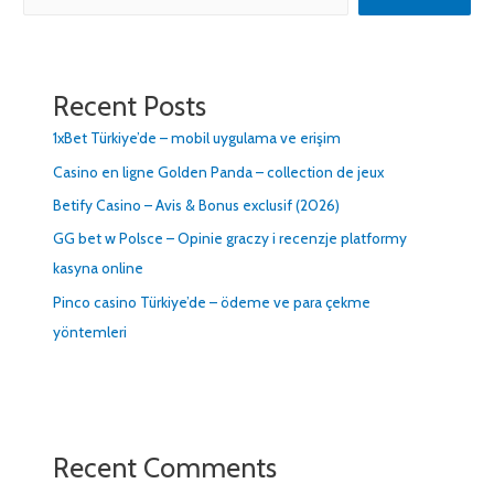
Recent Posts
1xBet Türkiye’de – mobil uygulama ve erişim
Casino en ligne Golden Panda – collection de jeux
Betify Casino – Avis & Bonus exclusif (2026)
GG bet w Polsce – Opinie graczy i recenzje platformy
kasyna online
Pinco casino Türkiye’de – ödeme ve para çekme
yöntemleri
Recent Comments