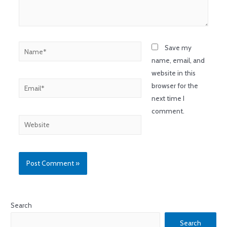
Save my
name, email, and
website in this
browser for the
next time I
comment.
Search
Search